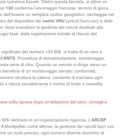
a numerica banale. Dietro questa facciata, si attiva un
isso
+33
conferma l’ancoraggio francese, terreno di gioco
ano dall’essere un semplice codice geografico, riecheggia nel
tro del dispositivo dei
centri VHU
(veicoli fuori uso) e delle
r, dove scandisce la gestione dei veicoli destinati alla
 fase: dalla registrazione iniziale al rilascio del
ignificato del numero +33 806, si tratta di un vero e
l’
ANTS
. Procedure di immatricolazione, monitoraggio,
esta serie di cifre. Quando un veicolo si dirige verso un
o beneficia di un monitoraggio serrato: conformità,
numero struttura la catena: consente di tracciare ogni
tà e riduce sensibilmente il rischio di frode o rivendita
pere sulla ripresa dopo un'ablazione del seno: consigli e
 806 rientrano in un’organizzazione rigorosa. L’
ARCEP
A Montpellier come altrove, la gestione dei veicoli fuori uso
sume un ruolo preciso, ogni numero diventa sinonimo di