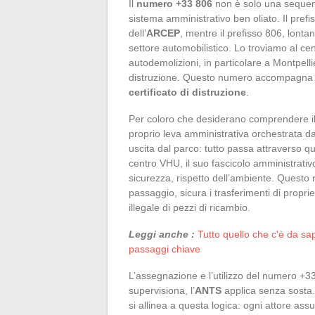
Il
numero +33 806
non è solo una sequenz
sistema amministrativo ben oliato. Il pref
dell’
ARCEP
, mentre il prefisso 806, lont
settore automobilistico. Lo troviamo al cen
autodemolizioni, in particolare a Montpellie
distruzione. Questo numero accompagna ogni
certificato di distruzione
.
Per coloro che desiderano comprendere il s
proprio leva amministrativa orchestrata dal
uscita dal parco: tutto passa attraverso qu
centro VHU, il suo fascicolo amministrativ
sicurezza, rispetto dell’ambiente. Questo 
passaggio, sicura i trasferimenti di proprie
illegale di pezzi di ricambio.
Leggi anche :
Tutto quello che c'è da sa
passaggi chiave
L’assegnazione e l’utilizzo del numero +33
supervisiona, l’
ANTS
applica senza sosta. 
si allinea a questa logica: ogni attore as