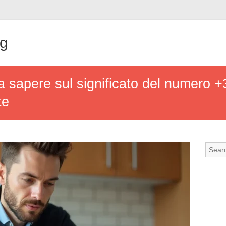
ng
da sapere sul significato del numero +
te