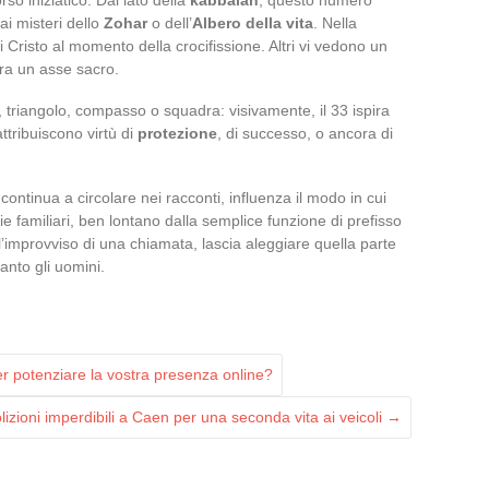
ai misteri dello
Zohar
o dell’
Albero della vita
. Nella
 di Cristo al momento della crocifissione. Altri vi vedono un
ra un asse sacro.
, triangolo, compasso o squadra: visivamente, il 33 ispira
attribuiscono virtù di
protezione
, di successo, o ancora di
continua a circolare nei racconti, influenza il modo in cui
ie familiari, ben lontano dalla semplice funzione di prefisso
all’improvviso di una chiamata, lascia aleggiare quella parte
anto gli uomini.
r potenziare la vostra presenza online?
zioni imperdibili a Caen per una seconda vita ai veicoli
→