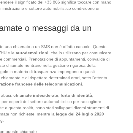
endere il significato del +33 806 significa toccare con mano
amministrazione e settore automobilistico condividono un
iamate o messaggi da un
e una chiamata o un SMS non è affatto casuale. Questo
 VHU
e le
autodemolizioni
, che lo utilizzano per comunicare
rte commerciali. Prenotazione di appuntamenti, convalida di
ste chiamate rientrano nella gestione rigorosa della
regole in materia di trasparenza impongono a questi
l chiamante e di rispettare determinati orari, sotto l’attenta
azione francese delle telecomunicazioni
.
 abusi:
chiamate indesiderate
,
furto di identità
,
 per esperti del settore automobilistico per raccogliere
nte a questa realtà, sono stati sviluppati diversi strumenti di
iamate non richieste, mentre la
legge del 24 luglio 2020
ng.
 con queste chiamate: