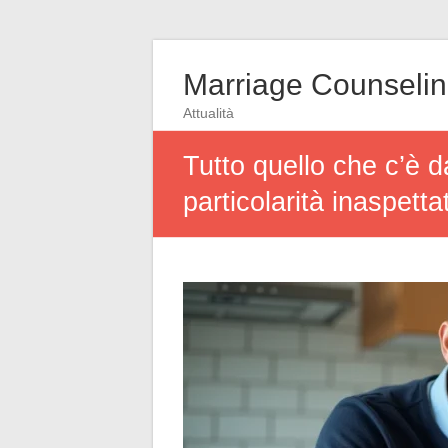
Marriage Counseli
Attualità
Tutto quello che c’è 
particolarità inaspetta