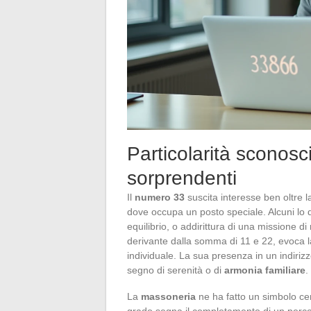
Particolarità sconosci
sorprendenti
Il
numero 33
suscita interesse ben oltre la
dove occupa un posto speciale. Alcuni lo 
equilibrio, o addirittura di una missione d
derivante dalla somma di 11 e 22, evoca l
individuale. La sua presenza in un indiri
segno di serenità o di
armonia familiare
.
La
massoneria
ne ha fatto un simbolo ce
grado segna il completamento di un percors