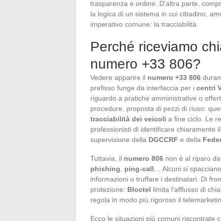
trasparenza e ordine. D’altra parte, compr
la logica di un sistema in cui cittadino, 
imperativo comune: la tracciabilità.
Perché riceviamo ch
numero +33 806?
Vedere apparire il
numero +33 806
durant
prefisso funge da interfaccia per i
centri
riguardo a pratiche amministrative o offe
procedure, proposta di pezzi di riuso: que
tracciabilità dei veicoli
a fine ciclo. Le 
professionisti di identificare chiaramente i
supervisione della
DGCCRF
e della
Feder
Tuttavia, il
numero 806
non è al riparo da
phishing
,
ping-call
… Alcuni si spacciano
informazioni o truffare i destinatari. Di fro
protezione:
Bloctel
limita l’afflusso di ch
regola in modo più rigoroso il telemarketi
Ecco le situazioni più comuni riscontrate