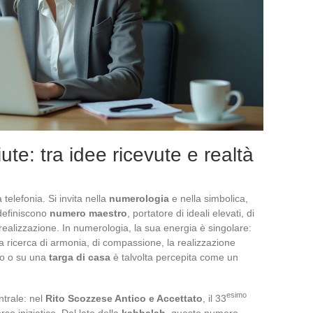
ute: tra idee ricevute e realtà
 telefonia. Si invita nella
numerologia
e nella simbolica,
definiscono
numero maestro
, portatore di ideali elevati, di
i realizzazione. In numerologia, la sua energia è singolare:
a ricerca di armonia, di compassione, la realizzazione
zzo o su una
targa di casa
è talvolta percepita come un
esimo
ntrale: nel
Rito Scozzese Antico e Accettato
, il 33
o iniziatico. Dal lato della
kabbalah
, questo numero