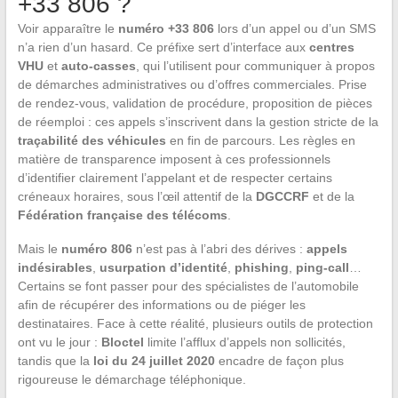
+33 806 ?
Voir apparaître le
numéro +33 806
lors d’un appel ou d’un SMS
n’a rien d’un hasard. Ce préfixe sert d’interface aux
centres
VHU
et
auto-casses
, qui l’utilisent pour communiquer à propos
de démarches administratives ou d’offres commerciales. Prise
de rendez-vous, validation de procédure, proposition de pièces
de réemploi : ces appels s’inscrivent dans la gestion stricte de la
traçabilité des véhicules
en fin de parcours. Les règles en
matière de transparence imposent à ces professionnels
d’identifier clairement l’appelant et de respecter certains
créneaux horaires, sous l’œil attentif de la
DGCCRF
et de la
Fédération française des télécoms
.
Mais le
numéro 806
n’est pas à l’abri des dérives :
appels
indésirables
,
usurpation d’identité
,
phishing
,
ping-call
…
Certains se font passer pour des spécialistes de l’automobile
afin de récupérer des informations ou de piéger les
destinataires. Face à cette réalité, plusieurs outils de protection
ont vu le jour :
Bloctel
limite l’afflux d’appels non sollicités,
tandis que la
loi du 24 juillet 2020
encadre de façon plus
rigoureuse le démarchage téléphonique.