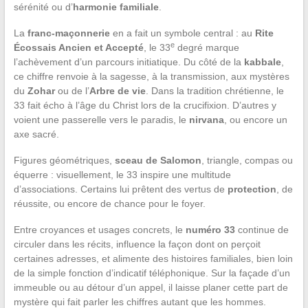
sérénité ou d’
harmonie familiale
.
La
franc-maçonnerie
en a fait un symbole central : au
Rite
e
Écossais Ancien et Accepté
, le 33
degré marque
l’achèvement d’un parcours initiatique. Du côté de la
kabbale
,
ce chiffre renvoie à la sagesse, à la transmission, aux mystères
du
Zohar
ou de l’
Arbre de vie
. Dans la tradition chrétienne, le
33 fait écho à l’âge du Christ lors de la crucifixion. D’autres y
voient une passerelle vers le paradis, le
nirvana
, ou encore un
axe sacré.
Figures géométriques,
sceau de Salomon
, triangle, compas ou
équerre : visuellement, le 33 inspire une multitude
d’associations. Certains lui prêtent des vertus de
protection
, de
réussite, ou encore de chance pour le foyer.
Entre croyances et usages concrets, le
numéro 33
continue de
circuler dans les récits, influence la façon dont on perçoit
certaines adresses, et alimente des histoires familiales, bien loin
de la simple fonction d’indicatif téléphonique. Sur la façade d’un
immeuble ou au détour d’un appel, il laisse planer cette part de
mystère qui fait parler les chiffres autant que les hommes.