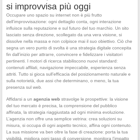
si improvvisa più oggi
Occupare uno spazio su internet non è più frutto
dell’improvvisazione: ogni dettaglio conta, ogni interazione
influisce sulla reputazione e sul futuro del tuo marchio. Un sito
lasciato senza direzione, scollegato da una vera visione, si
dissolve nella massa e non colpisce mai il suo obiettivo. Ciò che
segna un vero punto di svolta è una strategia digitale concepita
fin dall’inizio per attrarre, convincere e fidelizzare i visitatori
pertinenti. I motori di ricerca stabiliscono nuovi standard:
contenuti affilati, navigazione impeccabile, esperienza senza
attriti. Tutto si gioca sull’efficacia del posizionamento naturale e
sulla notorietà, due assi che determinano, o meno, la tua
presenza sul web.
Affidarsi a un
agenzia web
stravolge le prospettive: la visione
del tuo mercato è precisa, la comprensione del pubblico
affinata, la strategia riaggiustata ad ogni minima evoluzione.
L’agenzia non offre una semplice vetrina: crea soluzioni su
misura, si occupa di ogni aspetto tecnico, affina ogni contenuto.
La sua missione va ben oltre la fase di creazione: porta la tua
visibilità, migliora ogni tasso di conversione, monitora l’impatto