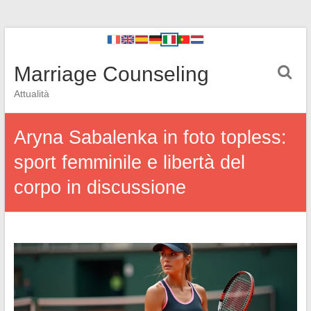
Marriage Counseling
Attualità
Aryna Sabalenka in foto topless:
sport femminile e libertà del
corpo in discussione