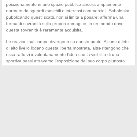
posizionamento in uno spazio pubblico ancora ampiamente
normato da sguardi maschili e interessi commerciali. Sabalenka,
pubblicando questi scatti, non si limita a posare: afferma una
forma di sovranità sulla propria immagine, in un mondo dove
questa sovranità è raramente acquisita.
Le reazioni sul campo divergono su questo punto. Alcune atlete
di alto livello lodano questa libertà mostrata, altre ritengono che
essa rafforzi involontariamente l’idea che la visibilità di una
sportiva passi attraverso l’esposizione del suo corpo piuttosto
che attraverso i suoi risultati. Entrambe le posizioni si basano su
esperienze vissute, e nessuna può essere ignorata.
Il dibattito attorno ad Aryna Sabalenka non si chiuderà con un
consenso. Si aggiunge a una serie di tensioni strutturali nello
sport femminile, tra libertà individuale, quadro istituzionale e
pressione commerciale. Il prossimo passo si giocherà
probabilmente meno sui social media che negli uffici delle
federazioni, dove le linee guida per l’immagine e i regolamenti di
abbigliamento vengono negoziati lontano dalle telecamere.