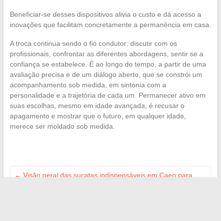
Beneficiar-se desses dispositivos alivia o custo e dá acesso a
inovações que facilitam concretamente a permanência em casa.
A troca continua sendo o fio condutor: discutir com os
profissionais, confrontar as diferentes abordagens, sentir se a
confiança se estabelece. É ao longo do tempo, a partir de uma
avaliação precisa e de um diálogo aberto, que se constrói um
acompanhamento sob medida, em sintonia com a
personalidade e a trajetória de cada um. Permanecer ativo em
suas escolhas, mesmo em idade avançada, é recusar o
apagamento e mostrar que o futuro, em qualquer idade,
merece ser moldado sob medida.
←
Visão geral das sucatas indispensáveis em Caen para
uma segunda vida aos veículos
Descubra como impulsionar seu negócio com uma rede
dinâmica de empreendedores
→