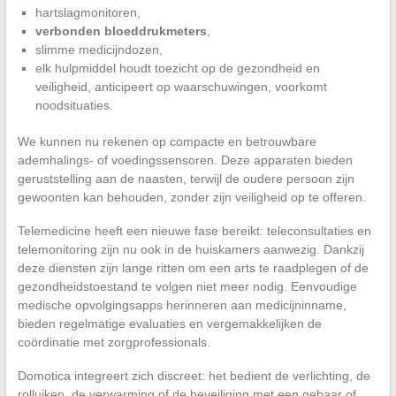
hartslagmonitoren,
verbonden bloeddrukmeters
,
slimme medicijndozen,
elk hulpmiddel houdt toezicht op de gezondheid en
veiligheid, anticipeert op waarschuwingen, voorkomt
noodsituaties.
We kunnen nu rekenen op compacte en betrouwbare
ademhalings- of voedingssensoren. Deze apparaten bieden
geruststelling aan de naasten, terwijl de oudere persoon zijn
gewoonten kan behouden, zonder zijn veiligheid op te offeren.
Telemedicine heeft een nieuwe fase bereikt: teleconsultaties en
telemonitoring zijn nu ook in de huiskamers aanwezig. Dankzij
deze diensten zijn lange ritten om een arts te raadplegen of de
gezondheidstoestand te volgen niet meer nodig. Eenvoudige
medische opvolgingsapps herinneren aan medicijninname,
bieden regelmatige evaluaties en vergemakkelijken de
coördinatie met zorgprofessionals.
Domotica integreert zich discreet: het bedient de verlichting, de
rolluiken, de verwarming of de beveiliging met een gebaar of