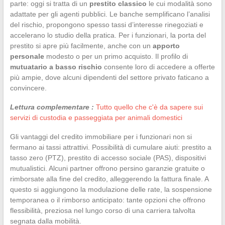
parte: oggi si tratta di un
prestito classico
le cui modalità sono
adattate per gli agenti pubblici. Le banche semplificano l’analisi
del rischio, propongono spesso tassi d’interesse rinegoziati e
accelerano lo studio della pratica. Per i funzionari, la porta del
prestito si apre più facilmente, anche con un
apporto
personale
modesto o per un primo acquisto. Il profilo di
mutuatario a basso rischio
consente loro di accedere a offerte
più ampie, dove alcuni dipendenti del settore privato faticano a
convincere.
Lettura complementare :
Tutto quello che c'è da sapere sui
servizi di custodia e passeggiata per animali domestici
Gli vantaggi del credito immobiliare per i funzionari non si
fermano ai tassi attrattivi. Possibilità di cumulare aiuti: prestito a
tasso zero (PTZ), prestito di accesso sociale (PAS), dispositivi
mutualistici. Alcuni partner offrono persino garanzie gratuite o
rimborsate alla fine del credito, alleggerendo la fattura finale. A
questo si aggiungono la modulazione delle rate, la sospensione
temporanea o il rimborso anticipato: tante opzioni che offrono
flessibilità, preziosa nel lungo corso di una carriera talvolta
segnata dalla mobilità.