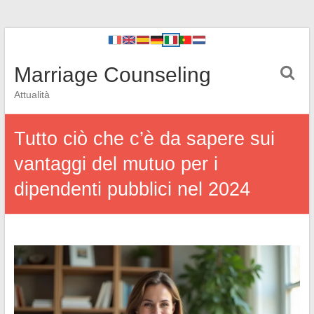
Marriage Counseling
Attualità
Tutto ciò che c’è da sapere sui
vantaggi del mutuo per i
dipendenti pubblici nel 2024