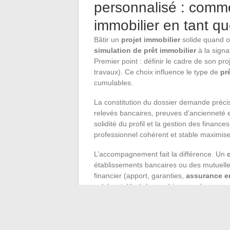
personnalisé : comme
immobilier en tant qu
Bâtir un
projet immobilier
solide quand o
simulation de prêt immobilier
à la signat
Premier point : définir le cadre de son pro
travaux). Ce choix influence le type de
pr
cumulables.
La constitution du dossier demande précisio
relevés bancaires, preuves d’ancienneté e
solidité du profil et la gestion des financ
professionnel cohérent et stable maximise 
L’accompagnement fait la différence. Un
établissements bancaires ou des mutuelle
financier (apport, garanties,
assurance e
cohérent. Un échange bien mené avec 
Crédit Logement) peut sécuriser le dossie
Pour les fonctionnaires, réussir son achat
financement pensé au cordeau et l’appui 