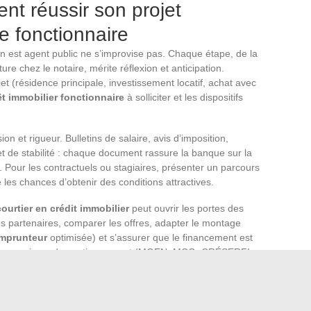
nt réussir son projet
e fonctionnaire
n est agent public ne s’improvise pas. Chaque étape, de la
ure chez le notaire, mérite réflexion et anticipation.
jet (résidence principale, investissement locatif, achat avec
êt immobilier fonctionnaire
à solliciter et les dispositifs
n et rigueur. Bulletins de salaire, avis d’imposition,
t de stabilité : chaque document rassure la banque sur la
es. Pour les contractuels ou stagiaires, présenter un parcours
les chances d’obtenir des conditions attractives.
courtier en crédit immobilier
peut ouvrir les portes des
s partenaires, comparer les offres, adapter le montage
mprunteur
optimisée) et s’assurer que le financement est
un organisme de cautionnement (MGEN, MCG, CRÉSERFI,
r à moindre coût.
 immobilier tient donc à une préparation méticuleuse, un
d’experts qui connaissent les rouages du système. La