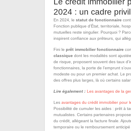
Le crédit immobilier 
2024 : un cadre privi
En 2024, le
statut de fonctionnaire
cont
Fonction publique d’État, territoriale, hosp
mutuelles reste singulier. Pourquoi ? Parce
inspirent confiance aux prêteurs, qui allè
Fini le
prêt immobilier fonctionnaire
comm
classique
dont les modalités sont ajustée
de risque, proposent souvent des taux d’in
fonctionnaires, la porte de l’emprunt s’o
modeste ou pour un premier achat. Le prof
des offres plus larges, là où certains sala
Lire également :
Les avantages de la gest
Les
avantages du crédit immobilier pour l
Possibilité de cumuler les aides : prêt à t
mutualistes. Certains partenaires propos
du crédit, allégeant la facture finale. Ajo
temporaire ou le remboursement anticipé :