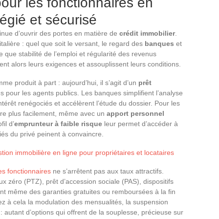
pour les fonctionnaires en
légié et sécurisé
inue d’ouvrir des portes en matière de
crédit immobilier
.
italière : quel que soit le versant, le regard des
banques
et
 que stabilité de l’emploi et régularité des revenus
gent alors leurs exigences et assouplissent leurs conditions.
e produit à part : aujourd’hui, il s’agit d’un
prêt
s pour les agents publics. Les banques simplifient l’analyse
térêt renégociés et accélèrent l’étude du dossier. Pour les
uvre plus facilement, même avec un
apport personnel
il d’
emprunteur à faible risque
leur permet d’accéder à
riés du privé peinent à convaincre.
ion immobilière en ligne pour propriétaires et locataires
es fonctionnaires
ne s’arrêtent pas aux taux attractifs.
aux zéro (PTZ), prêt d’accession sociale (PAS), dispositifs
ent même des garanties gratuites ou remboursées à la fin
utez à cela la modulation des mensualités, la suspension
 autant d’options qui offrent de la souplesse, précieuse sur