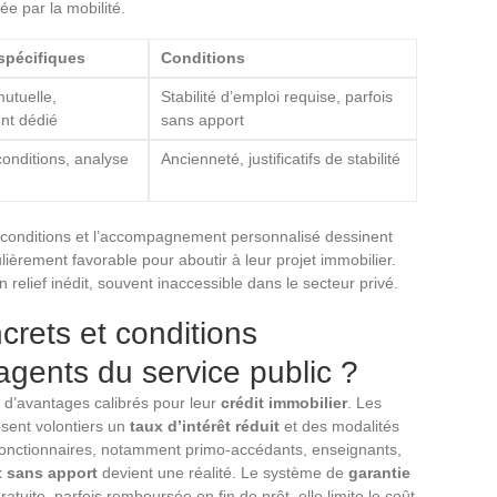
ée par la mobilité.
 spécifiques
Conditions
mutuelle,
Stabilité d’emploi requise, parfois
nt dédié
sans apport
onditions, analyse
Ancienneté, justificatifs de stabilité
des conditions et l’accompagnement personnalisé dessinent
ulièrement favorable pour aboutir à leur projet immobilier.
n relief inédit, souvent inaccessible dans le secteur privé.
rets et conditions
agents du service public ?
e d’avantages calibrés pour leur
crédit immobilier
. Les
osent volontiers un
taux d’intérêt réduit
et des modalités
fonctionnaires, notamment primo-accédants, enseignants,
t sans apport
devient une réalité. Le système de
garantie
gratuite, parfois remboursée en fin de prêt, elle limite le coût