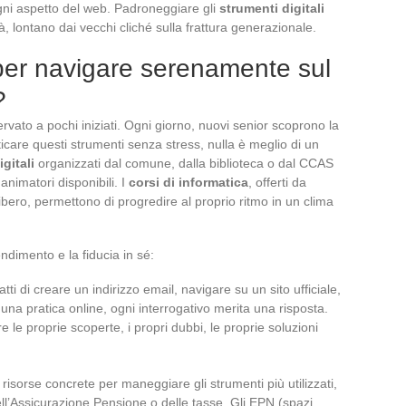
gni aspetto del web. Padroneggiare gli
strumenti digitali
à, lontano dai vecchi cliché sulla frattura generazionale.
 per navigare serenamente sul
?
servato a pochi iniziati. Ogni giorno, nuovi senior scoprono la
icare questi strumenti senza stress, nulla è meglio di un
igitali
organizzati dal comune, dalla biblioteca o dal CCAS
nimatori disponibili. I
corsi di informatica
, offerti da
ibero, permettono di progredire al proprio ritmo in un clima
ndimento e la fiducia in sé:
tti di creare un indirizzo email, navigare su un sito ufficiale,
 una pratica online, ogni interrogativo merita una risposta.
 le proprie scoperte, i propri dubbi, le proprie soluzioni
 risorse concrete per maneggiare gli strumenti più utilizzati,
ell’Assicurazione Pensione o delle tasse. Gli EPN (spazi