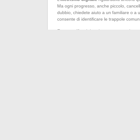
Ma ogni progresso, anche piccolo, cancel
dubbio, chiedete aiuto a un familiare o a
consente di identificare le trappole comuni
Ecco tre riflessi da adottare per guadagna
Controllate sempre l’indirizzo di un sito
Scegliete password diverse per ogni ser
Diffidate delle offerte troppo allettant
Adottando questi gesti, i senior prendono 
svolgere le proprie pratiche diventa natur
←
Come installare pali di recinzione sen
Guida passo passo per ripristi