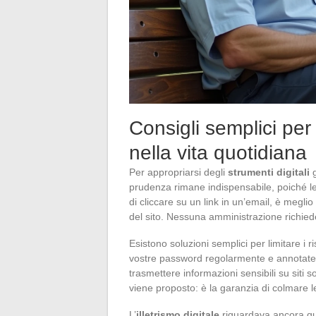
Consigli semplici per s
nella vita quotidiana
Per appropriarsi degli
strumenti digitali
g
prudenza rimane indispensabile, poiché l
di cliccare su un link in un’email, è meglio
del sito. Nessuna amministrazione richiede l
Esistono soluzioni semplici per limitare i r
vostre password regolarmente e annotatele
trasmettere informazioni sensibili su siti 
viene proposto: è la garanzia di colmare le
L’
illetrismo digitale
riguardava ancora qua