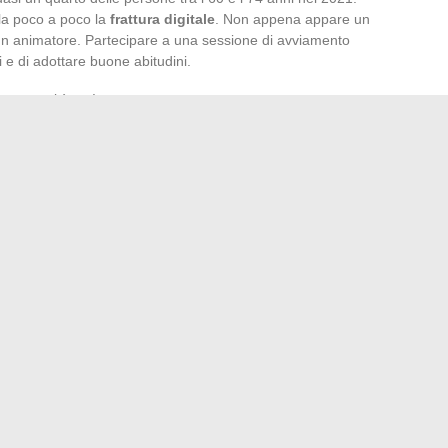
la poco a poco la
frattura digitale
. Non appena appare un
 un animatore. Partecipare a una sessione di avviamento
 e di adottare buone abitudini.
re serenità su Internet:
 prima di inserire dati.
vizio utilizzato.
i o delle promesse impossibili da mantenere.
il controllo della loro navigazione: comunicare, giocare,
ale come sfogliare una pagina di giornale.
za cemento: metodi semplici ed efficaci
nare la tua stazione meteorologica La Crosse Technology
→