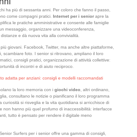
nni
 chi ha più di sessanta anni. Per coloro che fanno il passo,
ono come compagni pratici.
Internet per i senior
apre la
lifica le pratiche amministrative e consente alle famiglie
e un messaggio, organizzare una videoconferenza,
 distanze e dà nuova vita alla convivialità.
 più giovani. Facebook, Twitter, ma anche altre piattaforme,
 scambiare foto. I senior si ritrovano, ampliano il loro
tici, consigli pratici, organizzazione di attività collettive:
rtunità di incontri e di aiuto reciproco.
 adatta per anziani: consigli e modelli raccomandati
imolano la loro memoria con i
giochi video
, altri ordinano,
ia, consultano le notizie o pianificano il loro programma
 curiosità si risveglia e la vita quotidiana si arricchisce di
e non hanno più quel profumo di inaccessibilità: interfacce
anti, tutto è pensato per rendere il digitale meno
 Senior Surfers per i senior offre una gamma di consigli,