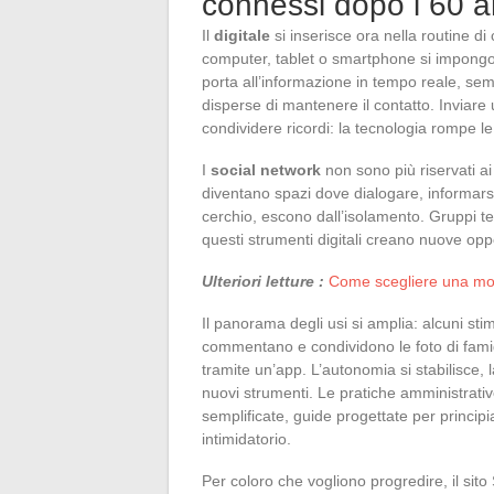
connessi dopo i 60 a
Il
digitale
si inserisce ora nella routine di
computer, tablet o smartphone si impong
porta all’informazione in tempo reale, semp
disperse di mantenere il contatto. Inviar
condividere ricordi: la tecnologia rompe le
I
social network
non sono più riservati ai
diventano spazi dove dialogare, informarsi,
cerchio, escono dall’isolamento. Gruppi tema
questi strumenti digitali creano nuove oppo
Ulteriori letture :
Come scegliere una moto
Il panorama degli usi si amplia: alcuni st
commentano e condividono le foto di famigl
tramite un’app. L’autonomia si stabilisce, la
nuovi strumenti. Le pratiche amministrativ
semplificate, guide progettate per principi
intimidatorio.
Per coloro che vogliono progredire, il sito