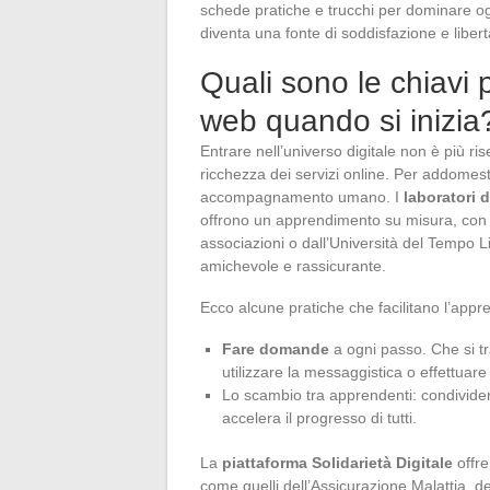
schede pratiche e trucchi per dominare o
diventa una fonte di soddisfazione e libert
Quali sono le chiavi
web quando si inizia
Entrare nell’universo digitale non è più ri
ricchezza dei servizi online. Per addomest
accompagnamento umano. I
laboratori d
offrono un apprendimento su misura, con a
associazioni o dall’Università del Tempo L
amichevole e rassicurante.
Ecco alcune pratiche che facilitano l’appre
Fare domande
a ogni passo. Che si tra
utilizzare la messaggistica o effettuare
Lo scambio tra apprendenti: condividere
accelera il progresso di tutti.
La
piattaforma Solidarietà Digitale
offre
come quelli dell’Assicurazione Malattia, d