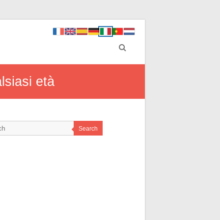
lsiasi età
Search