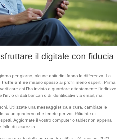
fruttare il digitale con fiducia
iorno per giorno, alcune abitudini fanno la differenza. La
e
truffe online
mirano spesso ai profili meno esperti. Prima
 verificare chi l’ha inviato e guardare attentamente l’indirizzo
’invio di dati bancari o di identificativi via email, mai.
ischi. Utilizzate una
messaggistica sicura
, cambiate le
 su un quaderno che tenete per voi. Rifiutate di
sospetti. Aggiornate il vostro computer o tablet non appena
 falle di sicurezza.
si un quarto delle persone tra i 60 e i 74 anni nel 2021.