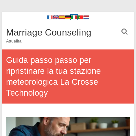
Marriage Counseling
Attualità
Guida passo passo per
ripristinare la tua stazione
meteorologica La Crosse
Technology