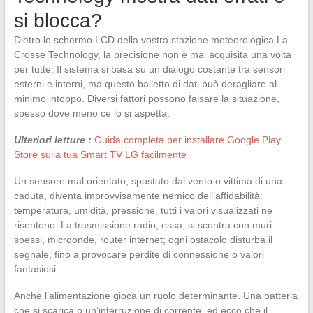
si blocca?
Dietro lo schermo LCD della vostra stazione meteorologica La
Crosse Technology, la precisione non è mai acquisita una volta
per tutte. Il sistema si basa su un dialogo costante tra sensori
esterni e interni, ma questo balletto di dati può deragliare al
minimo intoppo. Diversi fattori possono falsare la situazione,
spesso dove meno ce lo si aspetta.
Ulteriori letture :
Guida completa per installare Google Play
Store sulla tua Smart TV LG facilmente
Un sensore mal orientato, spostato dal vento o vittima di una
caduta, diventa improvvisamente nemico dell’affidabilità:
temperatura, umidità, pressione, tutti i valori visualizzati ne
risentono. La trasmissione radio, essa, si scontra con muri
spessi, microonde, router internet; ogni ostacolo disturba il
segnale, fino a provocare perdite di connessione o valori
fantasiosi.
Anche l’alimentazione gioca un ruolo determinante. Una batteria
che si scarica o un’interruzione di corrente, ed ecco che il