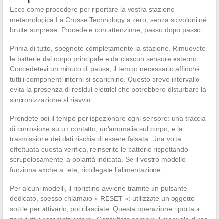
Ecco come procedere per riportare la vostra stazione
meteorologica La Crosse Technology a zero, senza scivoloni né
brutte sorprese. Procedete con attenzione, passo dopo passo.
Prima di tutto, spegnete completamente la stazione. Rimuovete
le batterie dal corpo principale e da ciascun sensore esterno.
Concedetevi un minuto di pausa, il tempo necessario affinché
tutti i componenti interni si scarichino. Questo breve intervallo
evita la presenza di residui elettrici che potrebbero disturbare la
sincronizzazione al riavvio.
Prendete poi il tempo per ispezionare ogni sensore: una traccia
di corrosione su un contatto, un’anomalia sul corpo, e la
trasmissione dei dati rischia di essere falsata. Una volta
effettuata questa verifica, reinserite le batterie rispettando
scrupolosamente la polarità indicata. Se il vostro modello
funziona anche a rete, ricollegate l’alimentazione.
Per alcuni modelli, il ripristino avviene tramite un pulsante
dedicato, spesso chiamato « RESET »: utilizzate un oggetto
sottile per attivarlo, poi rilasciate. Questa operazione riporta a
zero tutti i parametri interni. Consultate sempre il manuale d’uso