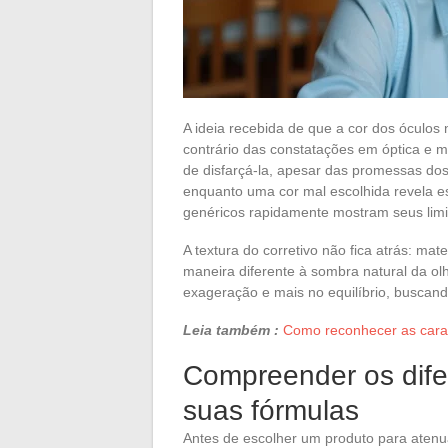
A ideia recebida de que a cor dos óculos 
contrário das constatações em óptica e
de disfarçá-la, apesar das promessas dos
enquanto uma cor mal escolhida revela e
genéricos rapidamente mostram seus limi
A textura do corretivo não fica atrás: ma
maneira diferente à sombra natural da ol
exageração e mais no equilíbrio, buscand
Leia também :
Como reconhecer as carac
Compreender os difer
suas fórmulas
Antes de escolher um produto para aten