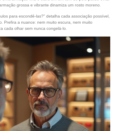
armação grossa e vibrante dinamiza um rosto moreno.
culos para escondê-las?” detalha cada associação possível,
co. Prefira a nuance: nem muito escura, nem muito
iza cada olhar sem nunca congelá-lo.