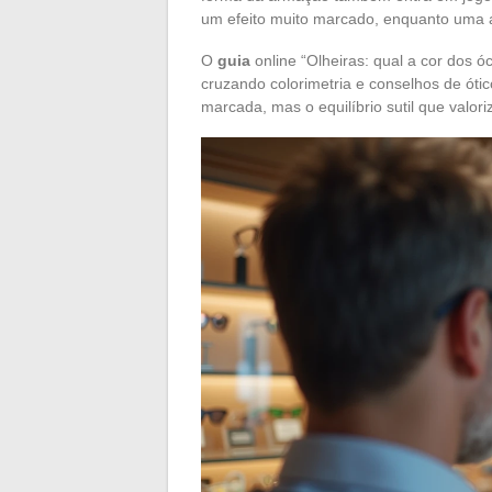
um efeito muito marcado, enquanto uma 
O
guia
online “Olheiras: qual a cor dos ó
cruzando colorimetria e conselhos de óti
marcada, mas o equilíbrio sutil que valor