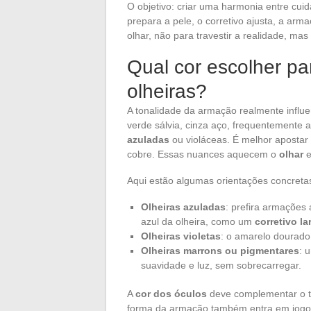
O objetivo: criar uma harmonia entre cuid
prepara a pele, o corretivo ajusta, a ar
olhar, não para travestir a realidade, mas 
Qual cor escolher pa
olheiras?
A tonalidade da armação realmente influ
verde sálvia, cinza aço, frequentemente
azuladas
ou violáceas. É melhor aposta
cobre. Essas nuances aquecem o
olhar
e
Aqui estão algumas orientações concretas
Olheiras azuladas
: prefira armações
azul da olheira, como um
corretivo l
Olheiras violetas
: o amarelo dourado 
Olheiras marrons ou pigmentares
: 
suavidade e luz, sem sobrecarregar.
A
cor dos óculos
deve complementar o to
forma da armação também entra em jogo: 