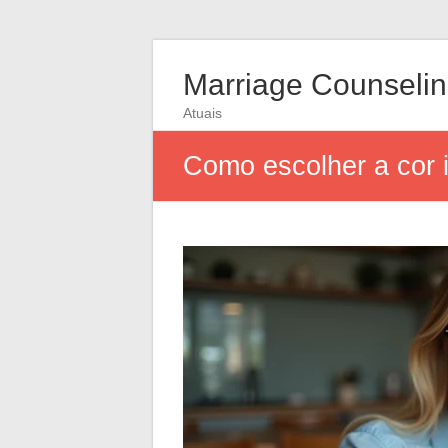
Marriage Counseli
Atuais
Como escolher a cor i