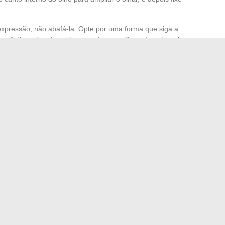
xpressão, não abafá-la. Opte por uma forma que siga a
 um
efeito natural
, ajuste a cor da armação ao tom da pele
alhes, para um rosto descansado, luminoso, onde a cor dos
scara.
 uma nova dinâmica: um jogo de equilíbrios onde cada
arência, longe de receitas prontas e compromissos sem
 para exercer em Dofus Retro em 2024
ovação energética e melhorar seu habitat de forma