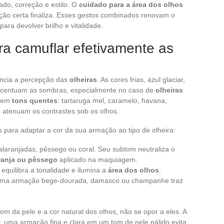
ado, correção e estilo. O
cuidado para a área dos olhos
mação certa finaliza. Esses gestos combinados renovam o
para devolver brilho e vitalidade.
ra camuflar efetivamente as
encia a percepção das
olheiras
. As cores frias, azul glaciar,
 acentuam as sombras, especialmente no caso de
olheiras
r em
tons quentes
: tartaruga mel, caramelo, havana,
 atenuam os contrastes sob os olhos.
 para adaptar a cor da sua armação ao tipo de olheira:
 alaranjadas, pêssego ou coral. Seu subtom neutraliza o
aranja ou pêssego
aplicado na maquiagem.
equilibra a tonalidade e ilumina a
área dos olhos
.
uma armação bege-dourada, damasco ou champanhe traz
m da pele e a cor natural dos olhos, não se opor a eles. A
uma armação fina e clara em um tom de pele pálido evita