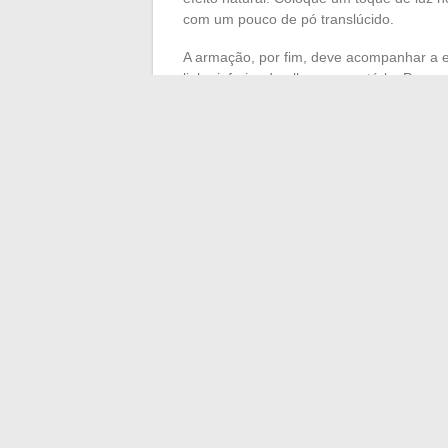
com um pouco de pó translúcido.
A armação, por fim, deve acompanhar a e
linha inferior do olho sem cortá-la. Para
e à maquiagem. A diferença está nos det
óculos se torna um trunfo, nunca uma má
Ousar na nuance é oferecer ao seu olhar
escolha, cuidado, cor, gesto, molda a ap
vida.
←
Top 7 das profissões mais lucrativas
Como ter sucesso no seu projeto de ren
sustentável
→