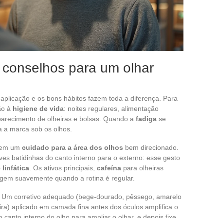
 conselhos para um olhar
aplicação e os bons hábitos fazem toda a diferença. Para
ção à
higiene de vida
: noites regulares, alimentação
 aparecimento de olheiras e bolsas. Quando a
fadiga
se
a a marca sob os olhos.
e em um
cuidado para a área dos olhos
bem direcionado.
es batidinhas do canto interno para o externo: esse gesto
linfática
. Os ativos principais,
cafeína
para olheiras
gem suavemente quando a rotina é regular.
 Um corretivo adequado (bege-dourado, pêssego, amarelo
ra) aplicado em camada fina antes dos óculos amplifica o
 canto interno do olho para ampliar o olhar, e depois fixe