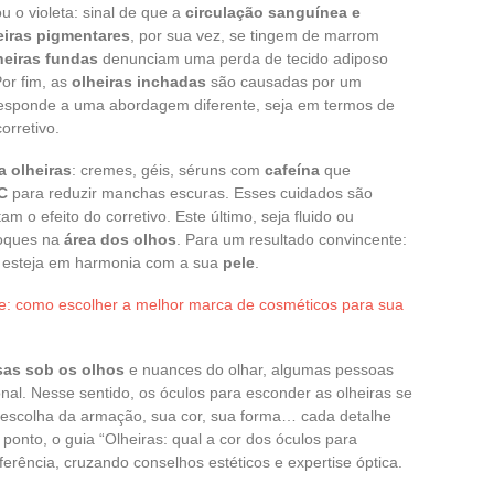
 o violeta: sinal de que a
circulação sanguínea e
eiras pigmentares
, por sua vez, se tingem de marrom
heiras fundas
denunciam uma perda de tecido adiposo
Por fim, as
olheiras inchadas
são causadas por um
responde a uma abordagem diferente, seja em termos de
orretivo.
a olheiras
: cremes, géis, séruns com
cafeína
que
C
para reduzir manchas escuras. Esses cuidados são
 o efeito do corretivo. Este último, seja fluido ou
toques na
área dos olhos
. Para um resultado convincente:
e esteja em harmonia com a sua
pele
.
e: como escolher a melhor marca de cosméticos para sua
lsas sob os olhos
e nuances do olhar, algumas pessoas
nal. Nesse sentido, os óculos para esconder as olheiras se
 escolha da armação, sua cor, sua forma… cada detalhe
nto, o guia “Olheiras: qual a cor dos óculos para
erência, cruzando conselhos estéticos e expertise óptica.