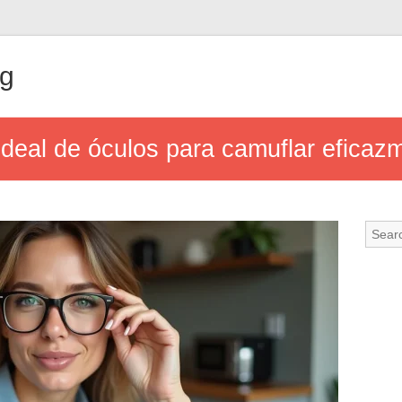
ng
deal de óculos para camuflar eficazm