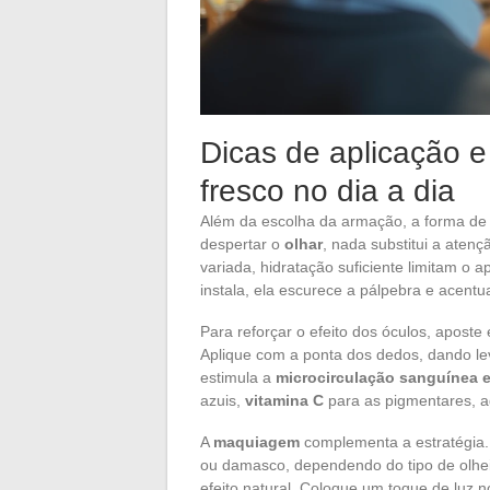
Dicas de aplicação e
fresco no dia a dia
Além da escolha da armação, a forma de 
despertar o
olhar
, nada substitui a aten
variada, hidratação suficiente limitam o
instala, ela escurece a pálpebra e acentu
Para reforçar o efeito dos óculos, apost
Aplique com a ponta dos dedos, dando lev
estimula a
microcirculação sanguínea e 
azuis,
vitamina C
para as pigmentares, a
A
maquiagem
complementa a estratégia.
ou damasco, dependendo do tipo de olhei
efeito natural. Coloque um toque de luz no