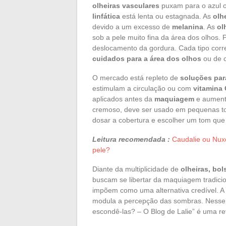
olheiras vasculares
puxam para o azul ou
linfática
está lenta ou estagnada. As
olh
devido a um excesso de
melanina
. As
ol
sob a pele muito fina da área dos olhos. 
deslocamento da gordura. Cada tipo cor
cuidados para a área dos olhos
ou de c
O mercado está repleto de
soluções par
estimulam a circulação ou com
vitamina 
aplicados antes da
maquiagem
e aumentam
cremoso, deve ser usado em pequenas 
dosar a cobertura e escolher um tom qu
Leitura recomendada :
Caudalie ou Nux
pele?
Diante da multiplicidade de
olheiras, bo
buscam se libertar da maquiagem tradicio
impõem como uma alternativa credível. A
modula a percepção das sombras. Nesse po
escondê-las? – O Blog de Lalie” é uma ref