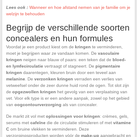
Lees ook :
Wanneer en hoe afstand nemen van je familie om je
welzijn te behouden
Begrijp de verschillende soorten
concealers en hun formules
Voordat je een product kiest om de
kringen
te verminderen,
moet je begrijpen waar ze vandaan komen. De
vasculaire
kringen
neigen naar blauw of paars: een teken dat de
bloed-
en lymfecirculatie
vertraagt of stagneert. De
pigmentaire
kringen
daarentegen, kleuren bruin door een teveel aan
melanine
. De
verzonken kringen
verraden een verlies van
vetweefsel onder de zeer dunne huid rond de ogen. Tot slot zijn
de
opgezwollen kringen
het gevolg van een verplaatsing van
vet. Voor elk type is er een andere aanpak, zowel op het gebied
van
oogcontourverzorging
als van concealer.
De markt zit vol met
oplossingen voor kringen
: crèmes, gels,
serums met
cafeïne
die de circulatie stimuleren of met
vitamine
C
om bruine vlekken te verminderen. Deze
verzorgingsproducten worden vóór de
make-up
aangebracht en