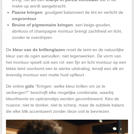
make-up wordt aangebracht.
Paarse kringen
: goudgeel balanceert de tint en verlicht de
oogcontour
.
Bruine of pigmentaire kringen
: een beige-gouden,
abrikoos of champagne montuur brengt zachtheid en licht,
zonder te overdrijven.
De
kleur van de brillenglazen
moet de teint en de natuurlijke
kleur van de ogen aanvullen, niet tegenwerken. De vorm van
het montuur speelt ook een rol: een fijn en licht montuur op een
bleke teint voorkomt een te sterke uitstraling, terwijl een dik en
levendig montuur een matte huid opfleurt.
De online
gids
“Kringen: welke kleur brillen om ze te
verbergen?” beschrijft elke mogelijke combinatie, waarbij
kleurtheorie en opticienstips worden gecombineerd. Kies de
nuance: niet te donker, niet te scherp, maar de subtiele balans
die elke blik accentueert zonder deze ooit te bevriezen.