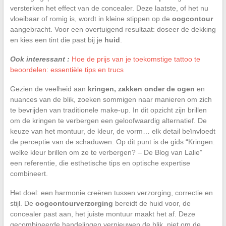
versterken het effect van de concealer. Deze laatste, of het nu
vloeibaar of romig is, wordt in kleine stippen op de
oogcontour
aangebracht. Voor een overtuigend resultaat: doseer de dekking
en kies een tint die past bij je
huid
.
Ook interessant :
Hoe de prijs van je toekomstige tattoo te
beoordelen: essentiële tips en trucs
Gezien de veelheid aan
kringen, zakken onder de ogen
en
nuances van de blik, zoeken sommigen naar manieren om zich
te bevrijden van traditionele make-up. In dit opzicht zijn brillen
om de kringen te verbergen een geloofwaardig alternatief. De
keuze van het montuur, de kleur, de vorm… elk detail beïnvloedt
de perceptie van de schaduwen. Op dit punt is de gids “Kringen:
welke kleur brillen om ze te verbergen? – De Blog van Lalie”
een referentie, die esthetische tips en optische expertise
combineert.
Het doel: een harmonie creëren tussen verzorging, correctie en
stijl. De
oogcontourverzorging
bereidt de huid voor, de
concealer past aan, het juiste montuur maakt het af. Deze
gecombineerde handelingen vernieuwen de blik, niet om de