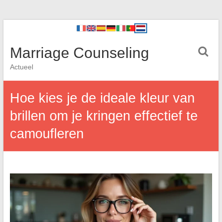
Marriage Counseling
Actueel
Hoe kies je de ideale kleur van
brillen om je kringen effectief te
camoufleren