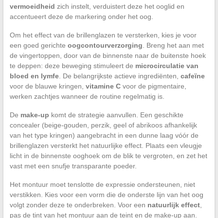
vermoeidheid
zich instelt, verduistert deze het ooglid en
accentueert deze de markering onder het oog.
Om het effect van de brillenglazen te versterken, kies je voor
een goed gerichte
oogcontourverzorging
. Breng het aan met
de vingertoppen, door van de binnenste naar de buitenste hoek
te deppen: deze beweging stimuleert de
microcirculatie van
bloed en lymfe
. De belangrijkste actieve ingrediënten,
cafeïne
voor de blauwe kringen,
vitamine C
voor de pigmentaire,
werken zachtjes wanneer de routine regelmatig is.
De
make-up
komt de strategie aanvullen. Een geschikte
concealer (beige-gouden, perzik, geel of abrikoos afhankelijk
van het type kringen) aangebracht in een dunne laag vóór de
brillenglazen versterkt het natuurlijke effect. Plaats een vleugje
licht in de binnenste ooghoek om de blik te vergroten, en zet het
vast met een snufje transparante poeder.
Het montuur moet tenslotte de expressie ondersteunen, niet
verstikken. Kies voor een vorm die de onderste lijn van het oog
volgt zonder deze te onderbreken. Voor een
natuurlijk effect
,
pas de tint van het montuur aan de teint en de make-up aan.