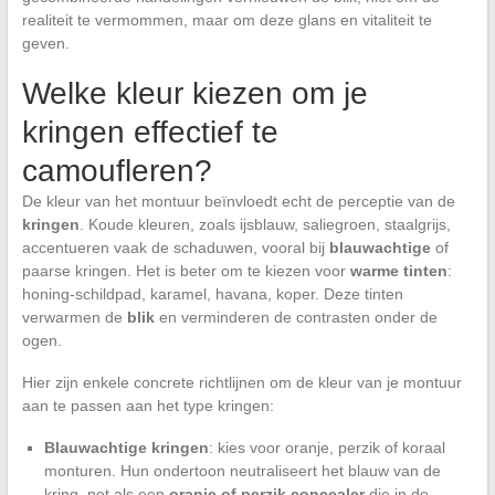
realiteit te vermommen, maar om deze glans en vitaliteit te
geven.
Welke kleur kiezen om je
kringen effectief te
camoufleren?
De kleur van het montuur beïnvloedt echt de perceptie van de
kringen
. Koude kleuren, zoals ijsblauw, saliegroen, staalgrijs,
accentueren vaak de schaduwen, vooral bij
blauwachtige
of
paarse kringen. Het is beter om te kiezen voor
warme tinten
:
honing-schildpad, karamel, havana, koper. Deze tinten
verwarmen de
blik
en verminderen de contrasten onder de
ogen.
Hier zijn enkele concrete richtlijnen om de kleur van je montuur
aan te passen aan het type kringen:
Blauwachtige kringen
: kies voor oranje, perzik of koraal
monturen. Hun ondertoon neutraliseert het blauw van de
kring, net als een
oranje of perzik concealer
die in de