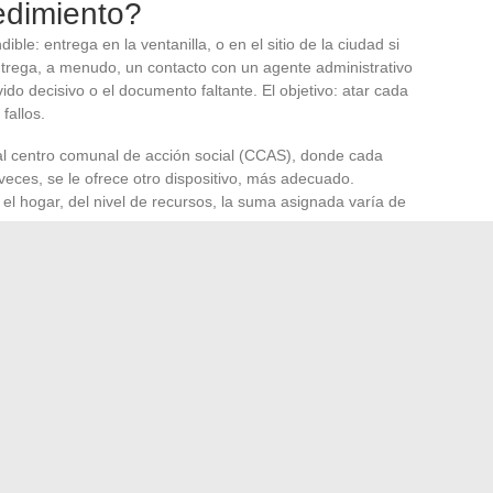
cedimiento?
le: entrega en la ventanilla, o en el sitio de la ciudad si
 entrega, a menudo, un contacto con un agente administrativo
vido decisivo o el documento faltante. El objetivo: atar cada
fallos.
al centro comunal de acción social (CCAS), donde cada
eces, se le ofrece otro dispositivo, más adecuado.
 hogar, del nivel de recursos, la suma asignada varía de
examina cada solicitud con lupa, y la notificación,
ra aquellos que reciben el visto bueno, la respiración
as cuentas en orden. En caso de negativa, queda el
su caso. Sobre la mesa, no es solo un documento o una
io de una familia, o de una persona sola, que se juega en
ración de un TDR para su actividad