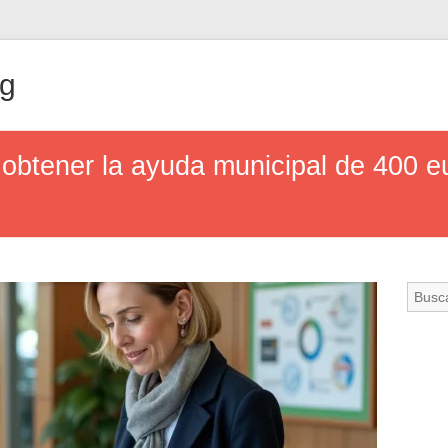
ng
 obtener la ayuda municipal de 400 e