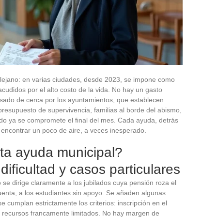
lejano: en varias ciudades, desde 2023, se impone como
udidos por el alto costo de la vida. No hay un gasto
visado de cerca por los ayuntamientos, que establecen
 presupuesto de supervivencia, familias al borde del abismo,
o ya se compromete el final del mes. Cada ayuda, detrás
: encontrar un poco de aire, a veces inesperado.
sta ayuda municipal?
dificultad y casos particulares
 se dirige claramente a los jubilados cuya pensión roza el
uenta, a los estudiantes sin apoyo. Se añaden algunas
e cumplan estrictamente los criterios: inscripción en el
d, recursos francamente limitados. No hay margen de