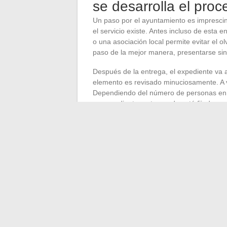
se desarrolla el pro
Un paso por el ayuntamiento es imprescindib
el servicio existe. Antes incluso de esta
o una asociación local permite evitar el ol
paso de la mejor manera, presentarse sin 
Después de la entrega, el expediente va 
elemento es revisado minuciosamente. A v
Dependiendo del número de personas en el
un expediente a otro; nada está fijado.
Última etapa: la comisión municipal. Esta 
aprobación o rechazo, llega sin rodeos. Pa
regresa el tiempo necesario para poner l
recurso, para quienes quieran defender 
carta: a menudo está en juego el equilibr
ese sobre.
←
Las etapas clave para lograr la elabo