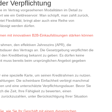
er Verpflichtung
die im Vertrag vorgesehenen Modalitäten im Detail zu
ert wie ein Geldreservoir: Man schöpft, man zahlt zurück,
tet Flexibilität, bringt aber auch eine Reihe von
hlässigt werden dürfen.
hmen mit innovativen B2B-Einkaufslösungen stärken können
trahmen, den effektiven Jahreszins (APR), die
sdauer des Vertrags an. Die Gesetzgebung verpflichtet die
 den Kreditbetrag bekannt zu geben: Es dürfen keine
heit muss bereits beim ursprünglichen Angebot gegeben
r eine spezielle Karte, um seinen Kreditrahmen zu nutzen.
hlungen: Die scheinbare Einfachheit verbirgt manchmal
en und eine unterschätzte Verpflichtungsdauer. Bevor Sie
h die Zeit, Ihre Fähigkeit zu bewerten, einen
 zurückzuzahlen, unter Berücksichtigung Ihrer Situation
ie, wie Sie Ihr Geschäft mit einem dynamischen