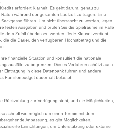
redits erfordert Klarheit: Es geht darum, genau zu
ie Raten während der gesamten Laufzeit zu tragen. Eine
r Sackgasse führen. Um nicht überrascht zu werden, legen
 Ihre festen Ausgaben und prüfen Sie die Spielräume im Falle
lte dem Zufall überlassen werden: Jede Klausel verdient
e, die die Dauer, den verfügbaren Höchstbetrag und die
en.
hre finanzielle Situation und konsultiert die nationale
ungsausfälle zu begrenzen. Dieses Verfahren schützt auch
ner Eintragung in diese Datenbank führen und andere
s Familienbudget dauerhaft belastet.
die Rückzahlung zur Verfügung steht, und die Möglichkeiten,
e so schnell wie möglich um einen Termin mit dem
übergehende Anpassung, es gibt Möglichkeiten.
ialisierte Einrichtungen, um Unterstützung oder externe