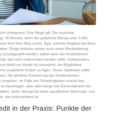
nicht unbegrenzt. Eine Regel gilt: Die maximale
egt, 36 Monate, wenn der geliehene Betrag unter 3.000
aran führt kein Weg vorbei. Egal, welches Angebot die Bank
alten. Einige Anbieter setzen auch einen Mindestbetrag
g zurückgezahlt werden, selbst wenn der Kreditrahmen
il, das nicht unterschätzt werden sollte, insbesondere
ch bleibt ein Vorteil oft unerwähnt: die Möglichkeit,
hne zusätzliche Kosten zu tilgen. Dieser Spielraum sollte
zen. Die jährliche Erneuerung des Kreditrahmens
u umgehen. Im Falle von Schwierigkeiten erlaubt das
zu beantragen, aber alles hängt vom Einverständnis der
litäten: Jeder Vertrag hat seine spezifischen Merkmale, und
n, das entscheidend ist.
dit in der Praxis: Punkte der