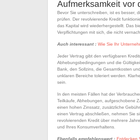
Aufmerksamkeit vor d
Bevor Sie unterschreiben, ist es besser, 
prüfen. Der revolvierende Kredit funktioni
das Kapital wird wiederhergestellt. Das bie
Verpflichtungen mit sich, die nicht vernac
Auch interessant :
Wie Sie Ihr Unterne
Jeder Vertrag gibt den verfügbaren Kredi
Abhebungsbedingungen und die Gültigkeit
Bank, den Sollzins, die Gesamtkosten und
unklaren Bereiche toleriert werden. Klar
sein.
In den meisten Fällen hat der Verbrauche
Teilkäufe, Abhebungen, aufgeschobene Za
einen hohen Zinssatz, zusätzliche Gebühr
einen Vertrag abschließen, nehmen Sie sic
revolvierenden Kredit über mehrere Jahre
und Ihres Konsumverhaltens.
Ebenfalls empfehlenswert :
Entdecken S