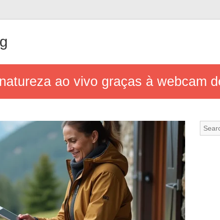
ng
natureza ao vivo graças à webcam de