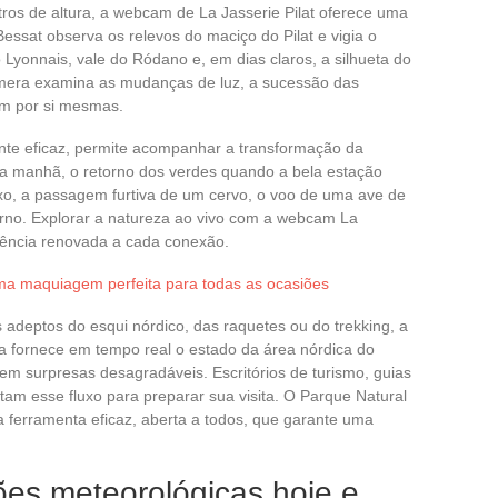
ros de altura, a webcam de La Jasserie Pilat oferece uma
o Bessat observa os relevos do maciço do Pilat e vigia o
Lyonnais, vale do Ródano e, em dias claros, a silhueta do
mera examina as mudanças de luz, a sucessão das
am por si mesmas.
ente eficaz, permite acompanhar a transformação da
da manhã, o retorno dos verdes quando a bela estação
uxo, a passagem furtiva de um cervo, o voo de uma ave de
rno. Explorar a natureza ao vivo com a webcam La
riência renovada a cada conexão.
ma maquiagem perfeita para todas as ocasiões
 adeptos do esqui nórdico, das raquetes ou do trekking, a
a fornece em tempo real o estado da área nórdica do
em surpresas desagradáveis. Escritórios de turismo, guias
tam esse fluxo para preparar sua visita. O Parque Natural
ma ferramenta eficaz, aberta a todos, que garante uma
ões meteorológicas hoje e