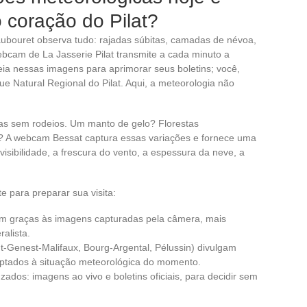
 coração do Pilat?
aubouret observa tudo: rajadas súbitas, camadas de névoa,
webcam de La Jasserie Pilat transmite a cada minuto a
ia nessas imagens para aprimorar seus boletins; você,
ue Natural Regional do Pilat. Aqui, a meteorologia não
s sem rodeios. Um manto de gelo? Florestas
 A webcam Bessat captura essas variações e fornece uma
 visibilidade, a frescura do vento, a espessura da neve, a
para preparar sua visita:
am graças às imagens capturadas pela câmera, mais
alista.
int-Genest-Malifaux, Bourg-Argental, Pélussin) divulgam
aptados à situação meteorológica do momento.
ados: imagens ao vivo e boletins oficiais, para decidir sem