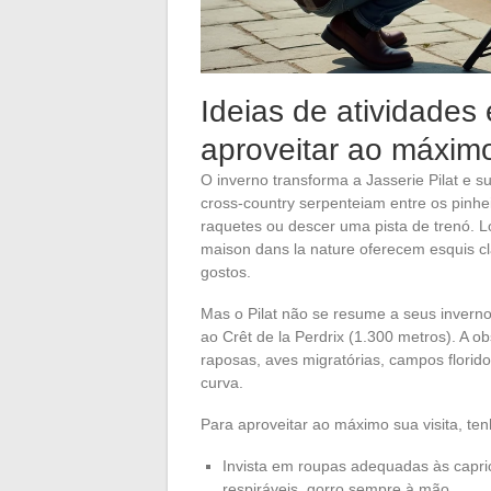
Ideias de atividades
aproveitar ao máximo 
O inverno transforma a Jasserie Pilat e s
cross-country serpenteiam entre os pinhei
raquetes ou descer uma pista de trenó. 
maison dans la nature oferecem esquis cl
gostos.
Mas o Pilat não se resume a seus inverno
ao Crêt de la Perdrix (1.300 metros). A o
raposas, aves migratórias, campos florido
curva.
Para aproveitar ao máximo sua visita, t
Invista em roupas adequadas às capric
respiráveis, gorro sempre à mão.