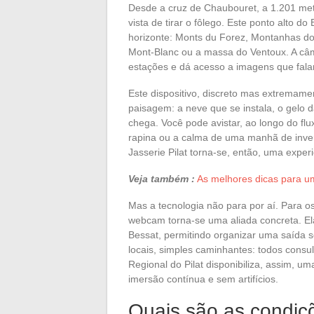
Desde a cruz de Chaubouret, a 1.201 met
vista de tirar o fôlego. Este ponto alto d
horizonte: Monts du Forez, Montanhas do 
Mont-Blanc ou a massa do Ventoux. A câ
estações e dá acesso a imagens que fal
Este dispositivo, discreto mas extremam
paisagem: a neve que se instala, o gelo 
chega. Você pode avistar, ao longo do fl
rapina ou a calma de uma manhã de inve
Jasserie Pilat torna-se, então, uma expe
Veja também :
As melhores dicas para u
Mas a tecnologia não para por aí. Para os
webcam torna-se uma aliada concreta. El
Bessat, permitindo organizar uma saída s
locais, simples caminhantes: todos consul
Regional do Pilat disponibiliza, assim, u
imersão contínua e sem artifícios.
Quais são as condiç