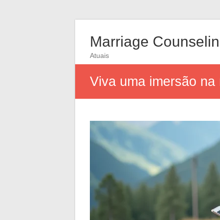
Marriage Counseli
Atuais
Viva uma imersão na 