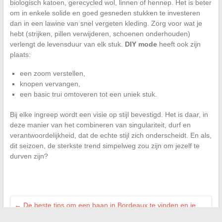
biologisch katoen, gerecycled wol, linnen of hennep. Het is beter
om in enkele solide en goed gesneden stukken te investeren
dan in een lawine van snel vergeten kleding. Zorg voor wat je
hebt (strijken, pillen verwijderen, schoenen onderhouden)
verlengt de levensduur van elk stuk.
DIY mode
heeft ook zijn
plaats:
een zoom verstellen,
knopen vervangen,
een basic trui omtoveren tot een uniek stuk.
Bij elke ingreep wordt een visie op stijl bevestigd. Het is daar, in
deze manier van het combineren van singulariteit, durf en
verantwoordelijkheid, dat de echte stijl zich onderscheidt. En als,
dit seizoen, de sterkste trend simpelweg zou zijn om jezelf te
durven zijn?
←
De beste tips om een baan in Bordeaux te vinden en je
carrière een boost te geven