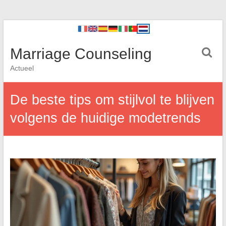
Marriage Counseling
Actueel
De beste tips om stijlvol te blijven
volgens de huidige modetrends