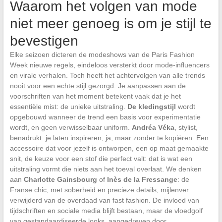
Waarom het volgen van mode
niet meer genoeg is om je stijl te
bevestigen
Elke seizoen dicteren de modeshows van de Paris Fashion
Week nieuwe regels, eindeloos versterkt door mode-influencers
en virale verhalen. Toch heeft het achtervolgen van alle trends
nooit voor een echte stijl gezorgd. Je aanpassen aan de
voorschriften van het moment betekent vaak dat je het
essentiële mist: de unieke uitstraling.
De kledingstijl
wordt
opgebouwd wanneer de trend een basis voor experimentatie
wordt, en geen verwisselbaar uniform.
Andréa Véka
, stylist,
benadrukt: je laten inspireren, ja, maar zonder te kopiëren. Een
accessoire dat voor jezelf is ontworpen, een op maat gemaakte
snit, de keuze voor een stof die perfect valt: dat is wat een
uitstraling vormt die niets aan het toeval overlaat. We denken
aan
Charlotte Gainsbourg
of
Inès de la Fressange
: de
Franse chic, met soberheid en precieze details, mijlenver
verwijderd van de overdaad van fast fashion. De invloed van
tijdschriften en sociale media blijft bestaan, maar de vloedgolf
van gestandaardiseerde looks, aangedreven door