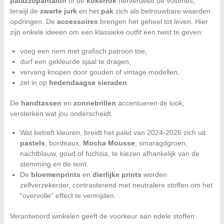
palazzopantalon
of de
kokerrok
herverdeelt de volumes,
terwijl de
zwarte jurk
en het
pak
zich als betrouwbare waarden
opdringen. De
accessoires
brengen het geheel tot leven. Hier
zijn enkele ideeën om een klassieke outfit een twist te geven:
voeg een riem met grafisch patroon toe,
durf een gekleurde sjaal te dragen,
vervang knopen door gouden of vintage modellen,
zet in op
hedendaagse sieraden
.
De
handtassen
en
zonnebrillen
accentueren de look,
versterken wat jou onderscheidt.
Wat betreft kleuren, breidt het palet van 2024-2026 zich uit:
pastels
, bordeaux,
Mocha Mousse
, smaragdgroen,
nachtblauw, goud of fuchsia, te kiezen afhankelijk van de
stemming en de teint.
De
bloemenprints
en
dierlijke prints
worden
zelfverzekerder, contrasterend met neutralere stoffen om het
“overvolle” effect te vermijden.
Verantwoord winkelen geeft de voorkeur aan edele stoffen: