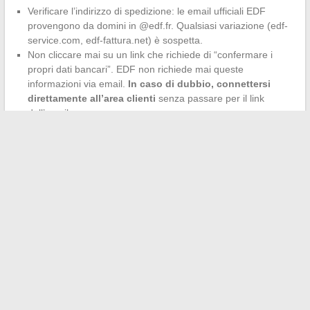
Verificare l’indirizzo di spedizione: le email ufficiali EDF
provengono da domini in @edf.fr. Qualsiasi variazione (edf-
service.com, edf-fattura.net) è sospetta.
Non cliccare mai su un link che richiede di “confermare i
propri dati bancari”. EDF non richiede mai queste
informazioni via email.
In caso di dubbio, connettersi
direttamente all’area clienti
senza passare per il link
dell’email.
La messaggistica EDF online copre la maggior parte delle
esigenze comuni: monitoraggio delle fatture, domande su un
contratto, segnalazione di un problema. Per le controversie
tecniche che coinvolgono dati del contatore Linky, mostra i suoi
limiti, ed è meglio anticipare il passaggio a uno scambio
telefonico o a una mediazione formale. Mantenere una traccia di
ogni scambio scritto rimane, in ogni caso, il miglior riflesso per
difendere i propri diritti di consumatore di energia.