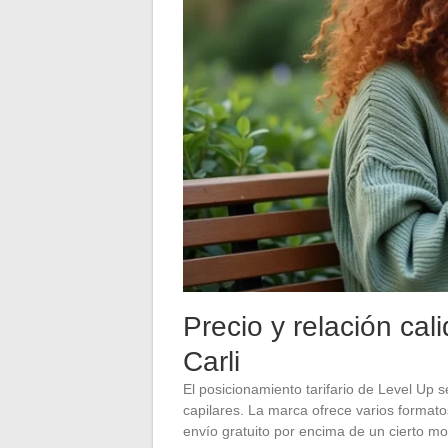
Precio y relación ca
Carli
El posicionamiento tarifario de Level Up 
capilares. La marca ofrece varios formato
envío gratuito por encima de un cierto m