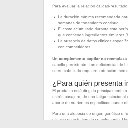
Para evaluar la relación calidad-resultado
La duración mínima recomendada para
semanas de tratamiento continuo.
El costo acumulado durante este perí
que contienen ingredientes similares (b
La ausencia de datos clínicos específic
con competidores.
Un complemento capilar no reemplaza
cabello persistente. Las deficiencias de h
cuero cabelludo requieren atención médic
¿Para quién presenta i
El producto está dirigido principalmente 
estrés pasajero, de una fatiga estacional 
aporte de nutrientes específicos puede efe
Para una alopecia de origen genético u ho
eficacia de este tipo de complemento. Un
recomendado.