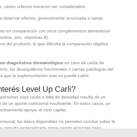
s, varios criterios merecen ser considerados:
 observar efectos, generalmente anunciada a varias
odo en comparación con otros complementos alimenticios
iotina, zinc, vitaminas B).
os del producto, lo que dificulta la comparación objetiva
 un diagnóstico dermatológico
en caso de caída de
ierro, los desequilibrios hormonales o ciertas patologías del
a que la suplementación sola no puede cubrir.
nterés Level Up Carli?
a personas cuya caída o falta de densidad resulta de un
o de un aporte nutricional insuficiente. En estos casos, un
ctivamente apoyar el ciclo capilar.
rmonal, los datos disponibles no permiten concluir sobre la
a consulta especializada sigue siendo el primer paso