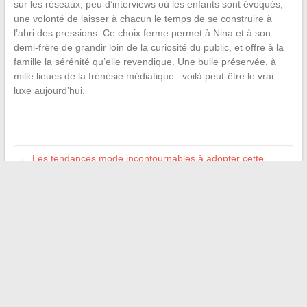
sur les réseaux, peu d’interviews où les enfants sont évoqués,
une volonté de laisser à chacun le temps de se construire à
l’abri des pressions. Ce choix ferme permet à Nina et à son
demi-frère de grandir loin de la curiosité du public, et offre à la
famille la sérénité qu’elle revendique. Une bulle préservée, à
mille lieues de la frénésie médiatique : voilà peut-être le vrai
luxe aujourd’hui.
←
Les tendances mode incontournables à adopter cette
saison pour un look stylé
Combien gagne réellement un acteur dans une publicité ?
Découvrez leur rémunération
→
Recherche