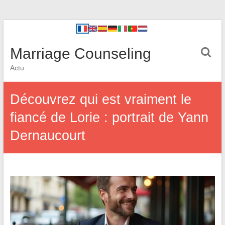
Marriage Counseling
Actu
Découvrez qui est vraiment le
fiancé de Lorie : portrait de Yann
Dernaucourt