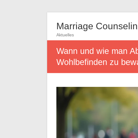
Marriage Counseli
Aktuelles
Wann und wie man Abs
Wohlbefinden zu bew