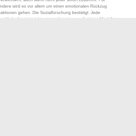
 andere wird es vor allem um einen emotionalen Rückzug
eraktionen gehen. Die Sozialforschung bestätigt: Jede
n Verlauf, es ist nicht notwendig, ein vorgefertigtes Modell
en Sie sich das Recht, das abzulehnen, was Ihnen
der auferlegten familiären Treue. Sich zu schützen, seine
h gegen den Gruppenzwang zu behaupten. Blutsbande
ufgeben seiner selbst. Es bleibt die Freiheit, eigene
chreiben, die endlich friedlich ist.
tersein und die Begleitung Ihres Babys
2024 einfach auf einem Samsung-Fernseher installieren
→