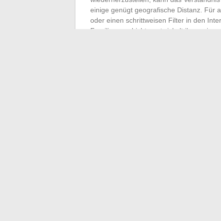
einige genügt geografische Distanz. Für
oder einen schrittweisen Filter in den Int
Familiengeschichte entwickelt ihren eigene
zu übernehmen.
Drücken Sie Ihre Empfindungen aus. Gönn
schadet. Das Leben besteht nicht nur aus 
Kräfte zu bewahren, bedeutet auch, sic
entschuldigen weder das Leiden noch das A
Grenzen zu ziehen, um eine Geschichte zu s
←
Die besten Tipps für ein erfülltes Mut
Iron TV Pro 