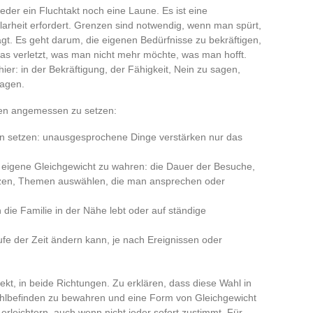
der ein Fluchtakt noch eine Laune. Es ist eine
arheit erfordert. Grenzen sind notwendig, wenn man spürt,
gt. Es geht darum, die eigenen Bedürfnisse zu bekräftigen,
as verletzt, was man nicht mehr möchte, was man hofft.
ier: in der Bekräftigung, der Fähigkeit, Nein zu sagen,
lagen.
zen angemessen zu setzen:
on setzen: unausgesprochene Dinge verstärken nur das
s eigene Gleichgewicht zu wahren: die Dauer der Besuche,
enzen, Themen auswählen, die man ansprechen oder
die Familie in der Nähe lebt oder auf ständige
ufe der Zeit ändern kann, je nach Ereignissen oder
ekt, in beide Richtungen. Zu erklären, dass diese Wahl in
Wohlbefinden zu bewahren und eine Form von Gleichgewicht
erleichtern, auch wenn nicht jeder sofort zustimmt. Für