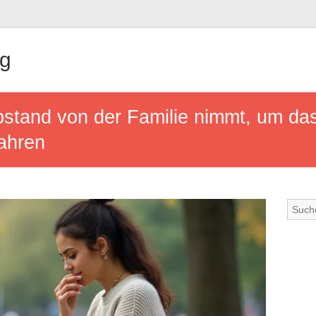
ng
tand von der Familie nimmt, um da
ahren