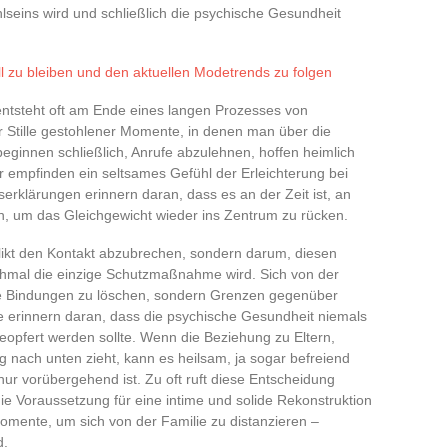
seins wird und schließlich die psychische Gesundheit
oll zu bleiben und den aktuellen Modetrends zu folgen
e entsteht oft am Ende eines langen Prozesses von
Stille gestohlener Momente, in denen man über die
ginnen schließlich, Anrufe abzulehnen, hoffen heimlich
r empfinden ein seltsames Gefühl der Erleichterung bei
serklärungen erinnern daran, dass es an der Zeit ist, an
n, um das Gleichgewicht wieder ins Zentrum zu rücken.
likt den Kontakt abzubrechen, sondern darum, diesen
mal die einzige Schutzmaßnahme wird. Sich von der
 die Bindungen zu löschen, sondern Grenzen gegenüber
e erinnern daran, dass die psychische Gesundheit niemals
geopfert werden sollte. Wenn die Beziehung zu Eltern,
 nach unten zieht, kann es heilsam, ja sogar befreiend
ur vorübergehend ist. Zu oft ruft diese Entscheidung
 die Voraussetzung für eine intime und solide Rekonstruktion
Momente, um sich von der Familie zu distanzieren –
d.