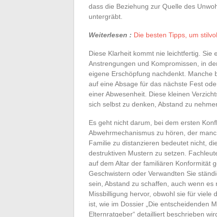
dass die Beziehung zur Quelle des Unwohl
untergräbt.
Weiterlesen :
Die besten Tipps, um stilv
Diese Klarheit kommt nie leichtfertig. Si
Anstrengungen und Kompromissen, in der 
eigene Erschöpfung nachdenkt. Manche be
auf eine Absage für das nächste Fest ode
einer Abwesenheit. Diese kleinen Verzicht
sich selbst zu denken, Abstand zu nehme
Es geht nicht darum, bei dem ersten Konf
Abwehrmechanismus zu hören, der manch
Familie zu distanzieren bedeutet nicht,
destruktiven Mustern zu setzen. Fachleut
auf dem Altar der familiären Konformität 
Geschwistern oder Verwandten Sie ständig
sein, Abstand zu schaffen, auch wenn es n
Missbilligung hervor, obwohl sie für viele
ist, wie im Dossier „Die entscheidenden 
Elternratgeber“ detailliert beschrieben wir