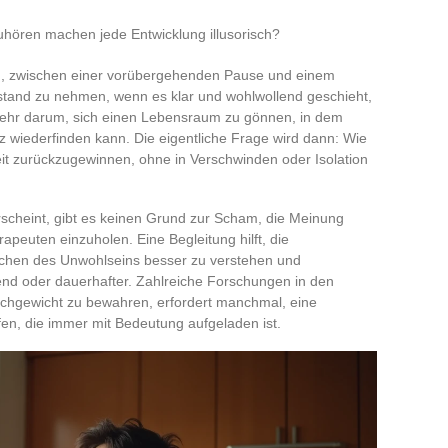
hören machen jede Entwicklung illusorisch?
zu, zwischen einer vorübergehenden Pause und einem
bstand zu nehmen, wenn es klar und wohlwollend geschieht,
elmehr darum, sich einen Lebensraum zu gönnen, in dem
 wiederfinden kann. Die eigentliche Frage wird dann: Wie
t zurückzugewinnen, ohne in Verschwinden oder Isolation
cheint, gibt es keinen Grund zur Scham, die Meinung
euten einzuholen. Eine Begleitung hilft, die
sachen des Unwohlseins besser zu verstehen und
hend oder dauerhafter. Zahlreiche Forschungen in den
ichgewicht zu bewahren, erfordert manchmal, eine
fen, die immer mit Bedeutung aufgeladen ist.